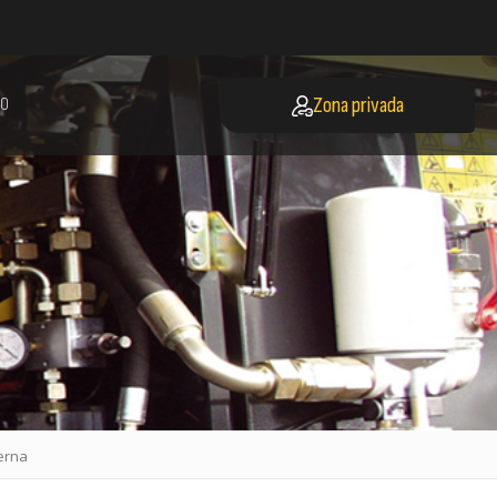
Zona privada
O
terna