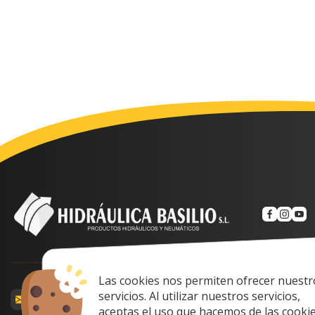
Las cookies nos permiten ofrecer nuestr
Calle Prof. Lozan
servicios. Al utilizar nuestros servicios,
comercial@hidraulicabasilio.com
Spain
aceptas el uso que hacemos de las cookie