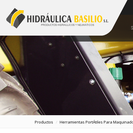
928 48 89 99
comercial@hidraulicabasilio.com
S
Productos
Herramientas PortÁtiles Para Maquinad