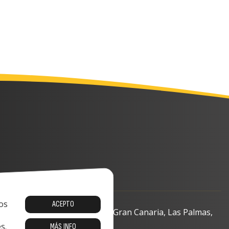
os
ACEPTO
o, 13-15, 35008 Las Palmas de Gran Canaria, Las Palmas,
s.
MÁS INFO