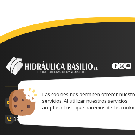
Las cookies nos permiten ofrecer nuestr
Calle Prof. Lozan
servicios. Al utilizar nuestros servicios,
comercial@hidraulicabasilio.com
Spain
aceptas el uso que hacemos de las cookie
928 48 89 99
Lunes a Viernes: 