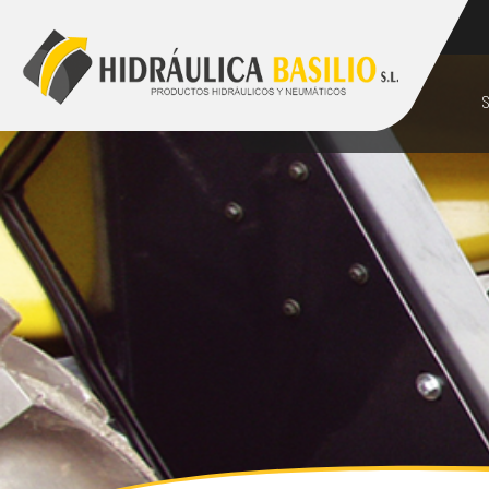
928 48 89 99
comercial@hidraulicabasilio.com
S