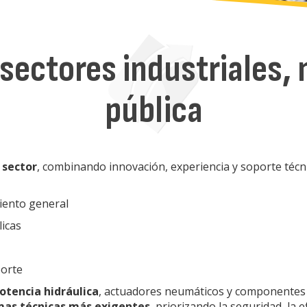
sectores industriales, 
pública
 sector
, combinando innovación, experiencia y soporte técn
miento general
licas
porte
potencia hidráulica
, actuadores neumáticos y componentes 
as técnicas más exigentes
, priorizando la seguridad, la ef