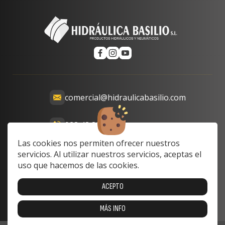
comercial@hidraulicabasilio.com
928 48 89 99
Calle Prof. Lozano, 13-15,
Las cookies nos permiten ofrecer nuestros
35008 Las Palmas de Gran
servicios. Al utilizar nuestros servicios, aceptas el
Canaria, Las Palmas, Spain
uso que hacemos de las cookies.
Lunes a Viernes: 8:00 a 17:00
ACEPTO
Sabado y domingo: cerrado
MÁS INFO