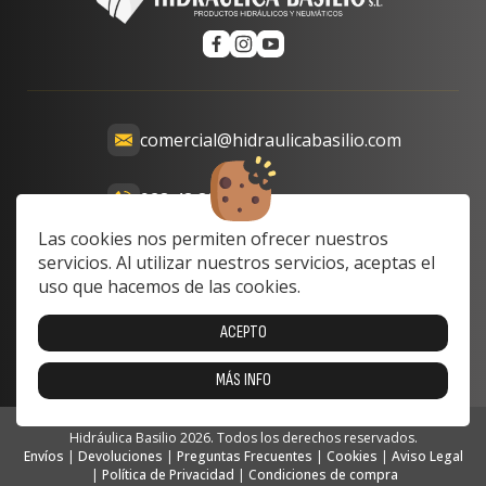
comercial@hidraulicabasilio.com
928 48 89 99
Calle Prof. Lozano, 13-15,
Las cookies nos permiten ofrecer nuestros
35008 Las Palmas de Gran
servicios. Al utilizar nuestros servicios, aceptas el
Canaria, Las Palmas, Spain
uso que hacemos de las cookies.
Lunes a Viernes: 8:00 a 17:00
ACEPTO
Sabado y domingo: cerrado
MÁS INFO
Hidráulica Basilio 2026. Todos los derechos reservados.
Envíos
|
Devoluciones
|
Preguntas Frecuentes
|
Cookies
|
Aviso Legal
|
Política de Privacidad
|
Condiciones de compra