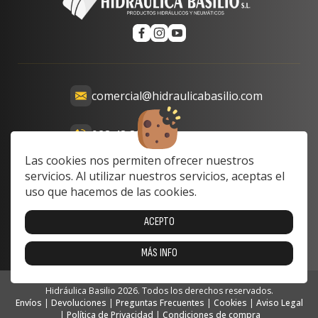
comercial@hidraulicabasilio.com
928 48 89 99
Calle Prof. Lozano, 13-15,
Las cookies nos permiten ofrecer nuestros
35008 Las Palmas de Gran
servicios. Al utilizar nuestros servicios, aceptas el
Canaria, Las Palmas, Spain
uso que hacemos de las cookies.
Lunes a Viernes: 8:00 a 17:00
ACEPTO
Sabado y domingo: cerrado
MÁS INFO
Hidráulica Basilio 2026. Todos los derechos reservados.
Envíos
|
Devoluciones
|
Preguntas Frecuentes
|
Cookies
|
Aviso Legal
|
Política de Privacidad
|
Condiciones de compra